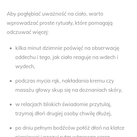
Aby pogłębiać uważność na ciało, warto
wprowadzać proste rytuały, które pomagają
odczuwać więcej:
kilka minut dziennie poświęć na obserwację
oddechu i tego, jak ciało reaguje na wdech i
wydech,
podczas mycia rąk, nakładania kremu czy
masażu głowy skup się na doznaniach skóry,
w relacjach bliskich świadomie przytulaj,
trzymaj dłoń drugiej osoby chwilę dłużej,
po dniu pełnym bodźców połóż dłoń na klatce
piersiowej i poczuj rytm własnego serca.