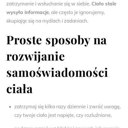
zatrzymanie i wsłuchanie się w siebie.
Ciało stale
wysyła informacje
, ale często je ignorujemy,
skupiając się na myślach i zadaniach.
Proste sposoby na
rozwijanie
samoświadomości
ciała
zatrzymaj się kilka razy dziennie i zwróć uwagę,
czy twoje ciało jest napięte, czy rozluźnione,