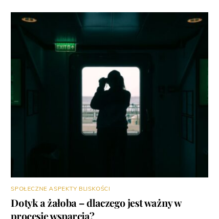
SPOŁECZNE ASPEKTY BLISKOŚCI
Dotyk a żałoba – dlaczego jest ważny w
procesie wsparcia?