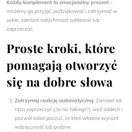
Każdy komplement to emocjonalny prezent
–
możemy go przyjąć, podziękować i zatrzymać w
sobie, zamiast natychmiast oddawać lub
zaprzeczać.
Proste kroki, które
pomagają otworzyć
się na dobre słowa
Zatrzymaj reakcję automatyczną.
Zamiast od
razu zaprzeczyć („to nic takiego”), weź oddech i
pozwól sobie poczuć, że ktoś właśnie wyraził
wdzięczność lub podziw.