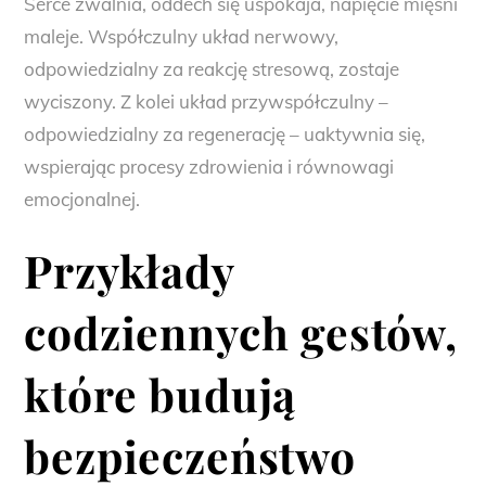
Serce zwalnia, oddech się uspokaja, napięcie mięśni
maleje. Współczulny układ nerwowy,
odpowiedzialny za reakcję stresową, zostaje
wyciszony. Z kolei układ przywspółczulny –
odpowiedzialny za regenerację – uaktywnia się,
wspierając procesy zdrowienia i równowagi
emocjonalnej.
Przykłady
codziennych gestów,
które budują
bezpieczeństwo