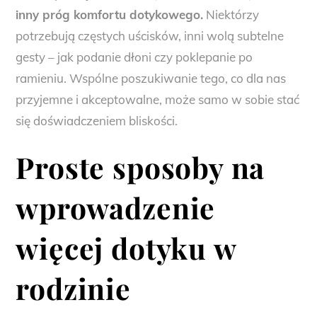
inny próg komfortu dotykowego.
Niektórzy
potrzebują częstych uścisków, inni wolą subtelne
gesty – jak podanie dłoni czy poklepanie po
ramieniu. Wspólne poszukiwanie tego, co dla nas
przyjemne i akceptowalne, może samo w sobie stać
się doświadczeniem bliskości.
Proste sposoby na
wprowadzenie
więcej dotyku w
rodzinie