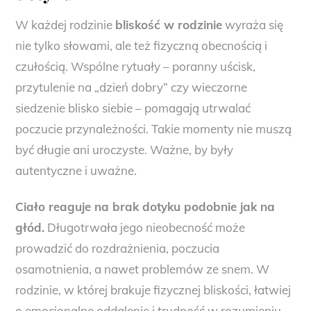
W każdej rodzinie
bliskość w rodzinie
wyraża się
nie tylko słowami, ale też fizyczną obecnością i
czułością. Wspólne rytuały – poranny uścisk,
przytulenie na „dzień dobry” czy wieczorne
siedzenie blisko siebie – pomagają utrwalać
poczucie przynależności. Takie momenty nie muszą
być długie ani uroczyste. Ważne, by były
autentyczne i uważne.
Ciało reaguje na brak dotyku podobnie jak na
głód.
Długotrwała jego nieobecność może
prowadzić do rozdrażnienia, poczucia
osamotnienia, a nawet problemów ze snem. W
rodzinie, w której brakuje fizycznej bliskości, łatwiej
o emocjonalne oddalenie i trudność w rozumieniu