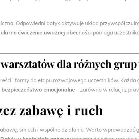
ologiczna. Odpowiedni dotyk aktywuje układ przywspółczuln
ularne ćwiczenie uważnej obecności
pomaga uczestnikom
 warsztatów dla różnych gru
ści i formy do etapu rozwojowego uczestników. Każda g
t bezpieczeństwo emocjonalne
– zarówno w relacji z pro
zez zabawę i ruch
 zabawę, śmiech i wspólne działanie. Warto wprowadzać g
.
Dotyk w kontekście zabawy
pomaga dzieciom uczyć się g