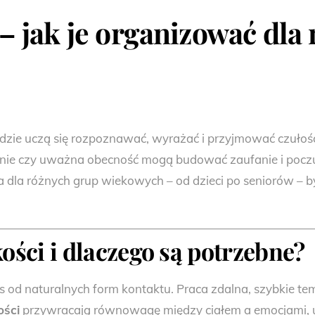
 – jak je organizować dla
ludzie uczą się rozpoznawać, wyrażać i przyjmować czuło
rzenie czy uważna obecność mogą budować zaufanie i pocz
a dla różnych grup wiekowych – od dzieci po seniorów – b
ości i dlaczego są potrzebne?
s od naturalnych form kontaktu. Praca zdalna, szybkie te
ości
przywracają równowagę między ciałem a emocjami, u