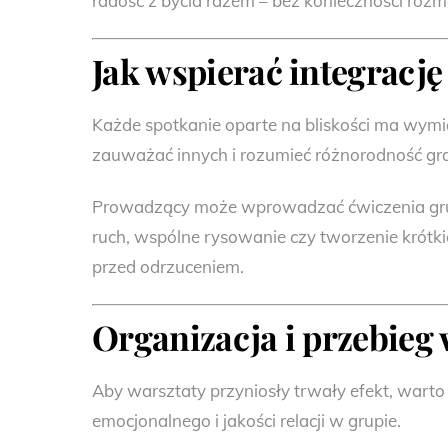
radość z bycia razem – bez konieczności rozmo
Jak wspierać integracj
Każde spotkanie oparte na bliskości ma wym
zauważać innych i rozumieć różnorodność gr
Prowadzący może wprowadzać ćwiczenia grup
ruch, wspólne rysowanie czy tworzenie krótk
przed odrzuceniem.
Organizacja i przebieg
Aby warsztaty przyniosły trwały efekt, wart
emocjonalnego i jakości relacji w grupie.