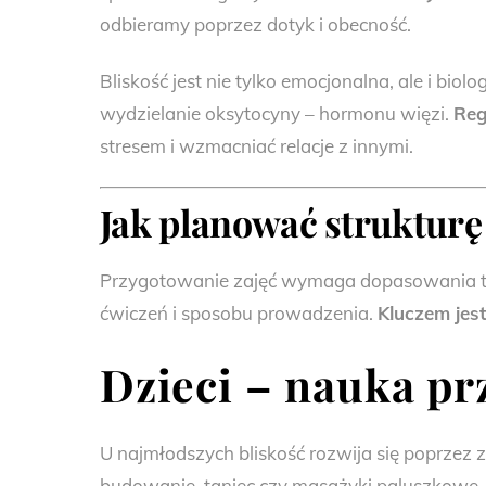
odbieramy poprzez dotyk i obecność.
Bliskość jest nie tylko emocjonalna, ale i bi
wydzielanie oksytocyny – hormonu więzi.
Reg
stresem i wzmacniać relacje z innymi.
Jak planować strukturę
Przygotowanie zajęć wymaga dopasowania tre
ćwiczeń i sposobu prowadzenia.
Kluczem jes
Dzieci – nauka pr
U najmłodszych bliskość rozwija się poprzez
budowanie, taniec czy masażyki paluszkowe