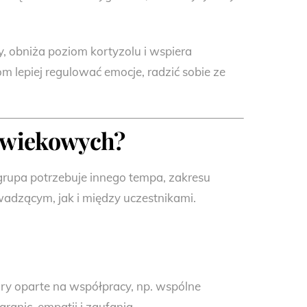
y, obniża poziom kortyzolu i wspiera
 lepiej regulować emocje, radzić sobie ze
p wiekowych?
rupa potrzebuje innego tempa, zakresu
wadzącym, jak i między uczestnikami.
ry oparte na współpracy, np. wspólne
ranic, empatii i zaufania.