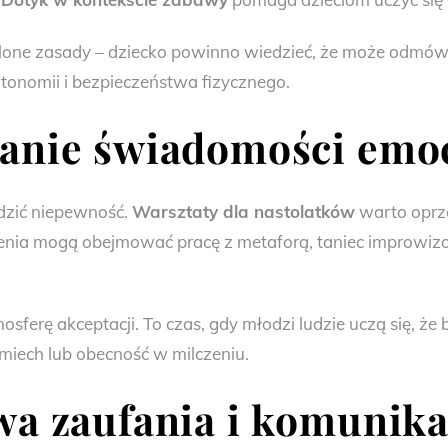
one zasady – dziecko powinno wiedzieć, że może odmówić 
tonomii i bezpieczeństwa fizycznego.
anie świadomości emocj
dzić niepewność.
Warsztaty dla nastolatków
warto oprze
zenia mogą obejmować pracę z metaforą, taniec improwizo
rę akceptacji. To czas, gdy młodzi ludzie uczą się, że 
miech lub obecność w milczeniu.
a zaufania i komunika