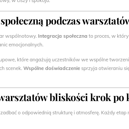
wy, w ciszy i spokoju.
ę społeczną podczas warsztató
iar wspólnotowy.
Integracja społeczna
to proces, w który
anic emocjonalnych.
owe, które angażują uczestników we wspólne tworzenie
ich scenek.
Wspólne doświadczenie
sprzyja otwieraniu się
 warsztatów bliskości krok po
o zadbać o odpowiednią strukturę i atmosferę. Każdy eta