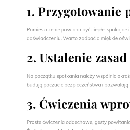
1. Przygotowanie 
Pomieszczenie powinno być ciepłe, spokojne i
doświadczeniu. Warto zadbać o miękkie oświe
2. Ustalenie zasad
Na początku spotkania należy wspólnie okreś
budują poczucie bezpieczeństwa i pozwalają 
3. Ćwiczenia wpr
Proste ćwiczenia oddechowe, gesty powitania