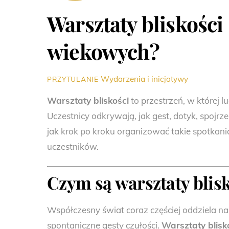
Warsztaty bliskości
wiekowych?
Wydarzenia i inicjatywy
PRZYTULANIE
Warsztaty bliskości
to przestrzeń, w której 
Uczestnicy odkrywają, jak gest, dotyk, spoj
jak krok po kroku organizować takie spotkani
uczestników.
Czym są warsztaty blisk
Współczesny świat coraz częściej oddziela na
spontaniczne gesty czułości.
Warsztaty blisk